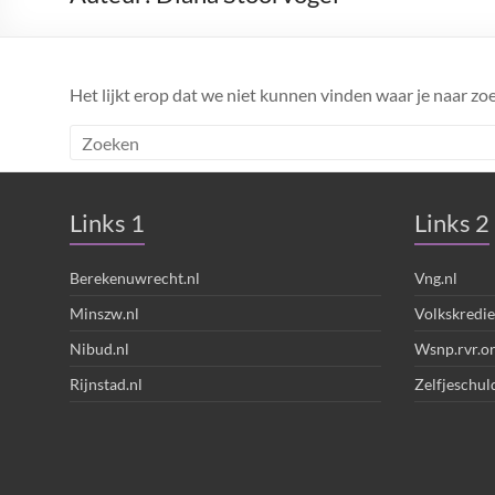
Hulpverlening
Het lijkt erop dat we niet kunnen vinden waar je naar zoe
Links 1
Links 2
Berekenuwrecht.nl
Vng.nl
Minszw.nl
Volkskredie
Nibud.nl
Wsnp.rvr.o
Rijnstad.nl
Zelfjeschul