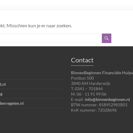
kt. Misschien kun je er naar zoeken.
Contact
BinnenBeginnen Financiële Hulpv
Postbus 500
3840 AM Harderwijk
t.nl
T. 0341 – 701844
rg
M. 06 - 11 91 99 06
E-mail:
info@binnenbeginnen.nl
denregelen.nl
BTW nummer: 858952981B01
KvK nummer: 72028696