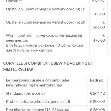
Uurtarief
€ 95,87
Opstellen Eindrekening en Verantwoording 1P
€
288,00
Opstellen Eindrekening en Verantwoording 2P
€
346,00
Woningontruiming, verkoop of verhuizing bij
€
geen mentor.
478,00
Is de bewindvoerder ook benoemd tot mentor, zie
dan de tarieven voor curatele
CURATELE of COMBINATIE BEWINDVOERING EN
MENTORSCHAP
Eenpersoons curatele óf combinatie
Bedrag
bewindvoering en mentorschap
Standaard (per maand)
€ 244,42
Problematische schulden (per maand)
€ 280,08
Psychische problemen (18-23 jaar, na
€ 280,08