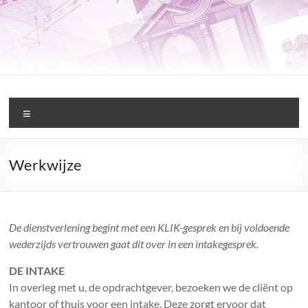
Ga
naar
de
inhoud
Binnen
Menu
Beginnen
Financiële
Werkwijze
Hulpverlening
De dienstverlening begint met een KLIK-gesprek en bij voldoende
wederzijds vertrouwen gaat dit over in een intakegesprek.
DE INTAKE
In overleg met u, de opdrachtgever, bezoeken we de cliënt op
kantoor of thuis voor een intake. Deze zorgt ervoor dat