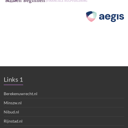
Bewindvoer
ing voor mensen met een verstandelijke
beperking, Curatele verstandelijke
beperking, Bewindvoering Harderwijk.
Links 1
Berekenuwrecht.nl
Minszw.nl
Nibud.nl
Rijnstad.nl