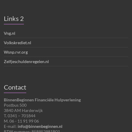
Links 2
Vng.nl
Volkskrediet.nl
Wsnp.rvr.org
Zelfjeschuldenregelen.nl
Contact
BinnenBeginnen Financiële Hulpverlening
Postbus 500
3840 AM Harderwijk
T. 0341 – 701844
M. 06 - 11 91 99 06
E-mail:
info@binnenbeginnen.nl
BTW nummer: 858952981B01