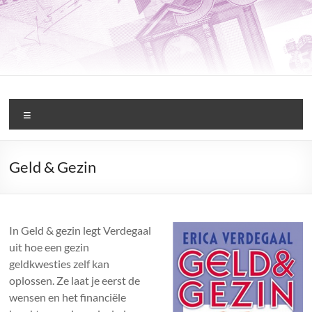
Ga
naar
de
inhoud
Binnen
Menu
Beginnen
Financiële
Geld & Gezin
Hulpverlening
In Geld & gezin legt Verdegaal
uit hoe een gezin
geldkwesties zelf kan
oplossen. Ze laat je eerst de
wensen en het financiële